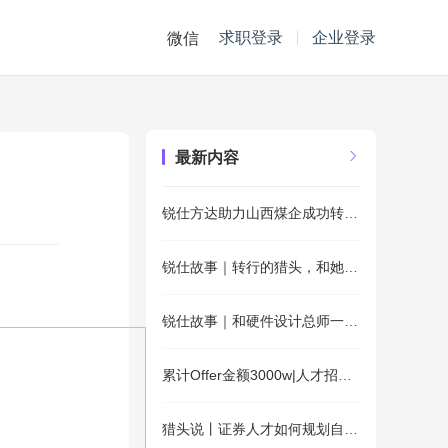
求职登录
企业登录
微信
最新内容
锐仕方达助力山西煤企成功转型锂电池负极材料小巨人
锐仕故事｜转行的猎头，和她背后的创新组织动能
锐仕故事｜和硬件设计总师一起投身“国产替代”
累计Offer金额3000w|人才招聘有哪些秘诀？
猎头说丨证券人才如何规划自己的职业生涯？