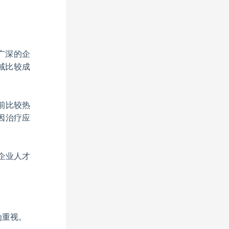
广深的企
域比较成
前比较热
因治疗应
企业人才
为重视。