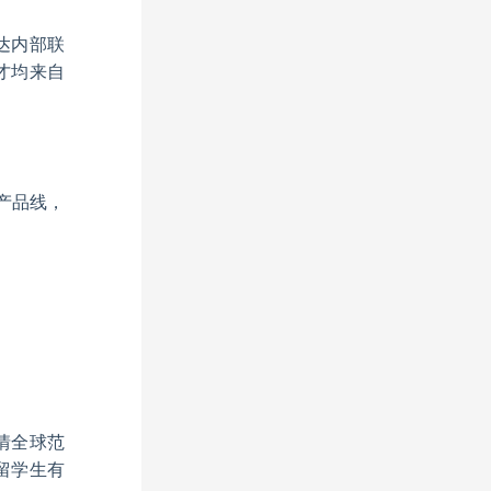
达内部联
才均来自
产品线，
情全球范
留学生有