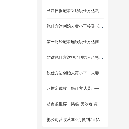
长江日报记者采访锐仕方达武汉公司：锚定产业链，广纳英才至！
锐仕方达创始人黄小平接受《南方周末》记者采访探讨ESG人才发展
第一财经记者连线锐仕方达商业航天人才专家孙弘毅支招如何选专业
对话锐仕方达联合创始人赵彬彬：与黄小平“夫妻创业”的4点总结
锐仕方达创始人黄小平：夫妻创业16年，心里话都在这
习惯定成败，锐仕方达黄小平“军旅生涯”的两点启发
起点很重要，揭秘“勇敢者”黄小平的原生家庭
把公司营收从300万做到7.5亿，他的秘密武器：系统、制度、理念