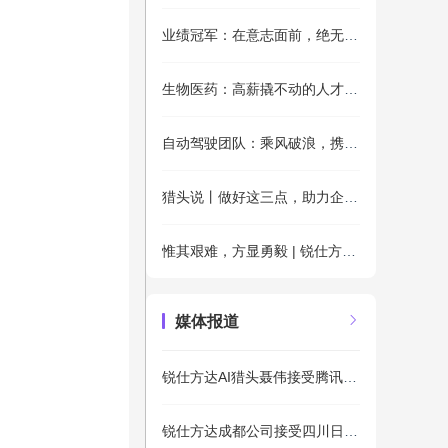
业绩冠军：在意志面前，绝无办不到的事
生物医药：高薪撬不动的人才，爱国情怀和研发项目可以
自动驾驶团队：乘风破浪，携手冲出转型“深水区”
猎头说丨做好这三点，助力企业吸引海外优秀人才
惟其艰难，方显勇毅 | 锐仕方达人战“疫”纪实
媒体报道
锐仕方达AI猎头聂伟接受腾讯新闻采访：AI顶尖应届生遭“疯抢”
锐仕方达成都公司接受四川日报采访：助推四川从人口红利变人才红利