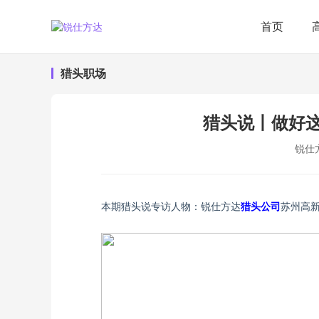
首页
猎头职场
猎头说丨做好
锐仕
本期猎头说专访人物：锐仕方达
猎头公司
苏州高新