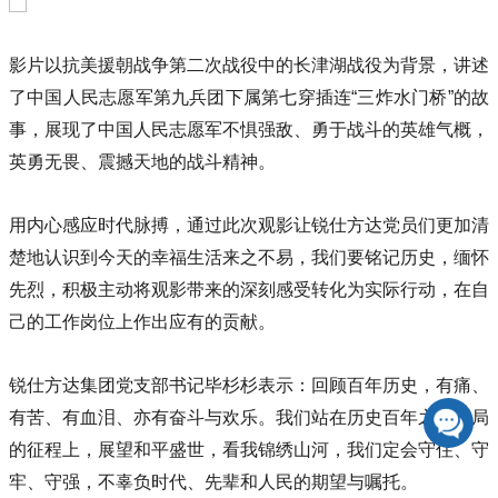
影片以抗美援朝战争第二次战役中的长津湖战役为背景，讲述
了中国人民志愿军第九兵团下属第七穿插连“三炸水门桥”的故
事，展现了中国人民志愿军不惧强敌、勇于战斗的英雄气概，
英勇无畏、震撼天地的战斗精神。
用内心感应时代脉搏，通过此次观影让锐仕方达党员们更加清
楚地认识到今天的幸福生活来之不易，我们要铭记历史，缅怀
先烈，积极主动将观影带来的深刻感受转化为实际行动，在自
己的工作岗位上作出应有的贡献。
锐仕方达集团党支部书记毕杉杉表示：回顾百年历史，有痛、
有苦、有血泪、亦有奋斗与欢乐。我们站在历史百年之大变局
的征程上，展望和平盛世，看我锦绣山河，我们定会守住、守
牢、守强，不辜负时代、先辈和人民的期望与嘱托。