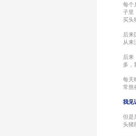
每个
子里
买头
后来
从来
后来
多，
每天
常熬
我见
但是
头猪