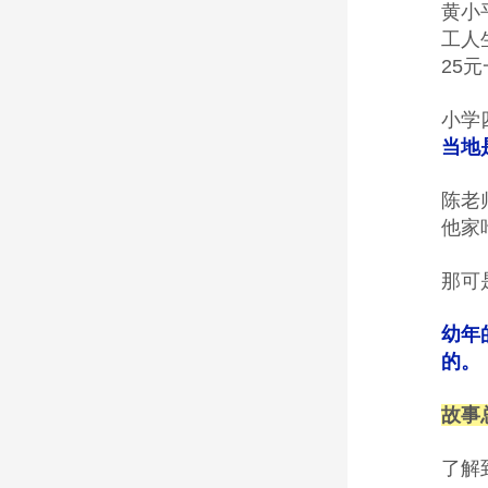
黄小
工人
25
小学
当地
陈老
他家
那可
幼年
的。
故事
了解