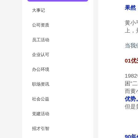
果然
大事记
黄小
公司资质
上，
员工活动
当我
企业认可
01
优
办公环境
19
困”
职场资讯
而黄
优势
社会公益
但是
党建活动
招才引智
90