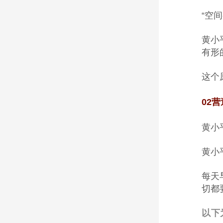
“空
黄小
有形
这个
02
营
黄小
黄小
每天
切都
以下