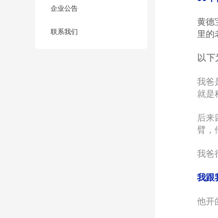
企业公告
黄德
联系我们
里的
以下
我爸
就是
后来
臂，
我爸
我跟
他开