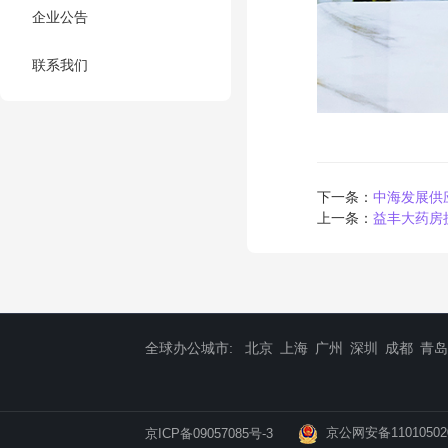
企业公告
联系我们
下一条：
中海发展供
上一条：
益丰大药房
全球办公城市:
北京
上海
广州
深圳
成都
青岛
京公网安备11010502
京ICP备09057085号-3