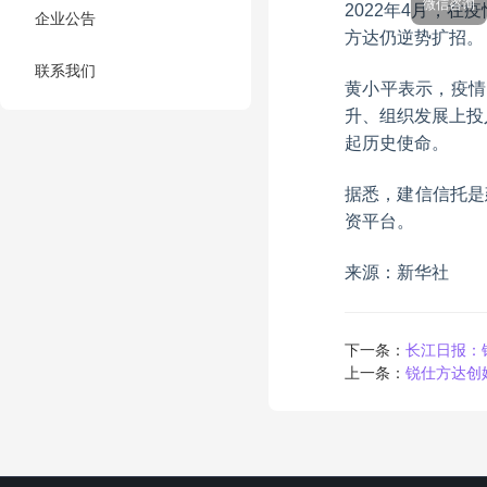
微信咨询
2022年4月，
企业公告
方达仍逆势扩招。
联系我们
黄小平表示，疫情
升、组织发展上投
起历史使命。
据悉，建信信托是
资平台。
来源：新华社
下一条：
长江日报：
上一条：
锐仕方达创