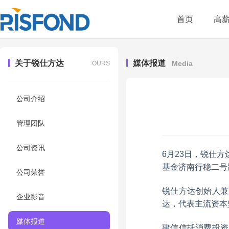
首页
高
关于锐仕方达
媒体报道
Media
OURS
公司介绍
管理团队
公司资讯
6月23日，锐仕
基金济南行稳二号
公司荣誉
锐仕方达创始人兼
企业影音
达，代表主流资本
媒体报道
建信信托消费投资