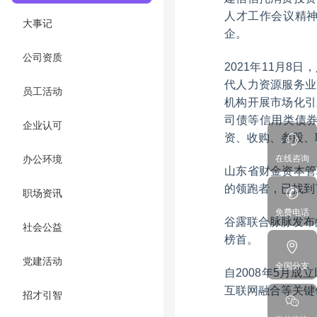
人才工作会议精
大事记
企。
公司资质
2021年11月
代人力资源服务业
员工活动
机构开展市场化引
司债等信用类债
企业认可
资、收购、参股、
在线咨询
办公环境
山东省财金资本管
的领跑者，已找到
职场资讯
免费电话
谷露联合脉脉发布的
社会公益
榜首。
党建活动
全国分支
自2008年5月
互联网融合等关键
招才引智