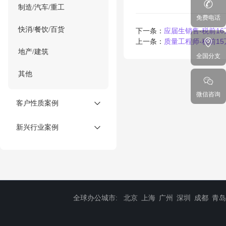
制造/汽车/重工
免费电话
快消/餐饮/百货
下一条：
应届生销售-税前1
上一条：
质量工程师-税前1
地产/建筑
全国分支
其他
微信咨询
客户性质案例
新兴行业案例
全球办公城市:
北京
上海
广州
深圳
成都
青岛