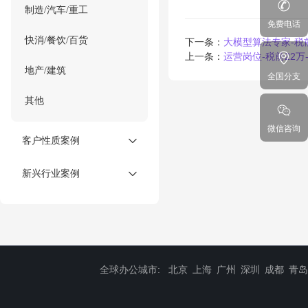
制造/汽车/重工
免费电话
快消/餐饮/百货
下一条：
大模型算法专家-税
上一条：
运营岗位-税前22
地产/建筑
全国分支
其他
微信咨询
客户性质案例
新兴行业案例
全球办公城市:
北京
上海
广州
深圳
成都
青岛