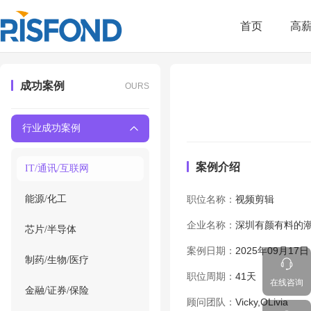
首页
高
成功案例
OURS
行业成功案例
案例介绍
IT/通讯/互联网
能源/化工
职位名称：
视频剪辑
企业名称：
深圳有颜有料的
芯片/半导体
案例日期：
2025年09月17日
制药/生物/医疗
职位周期：
41天
在线咨询
金融/证券/保险
顾问团队：
Vicky,OLivia