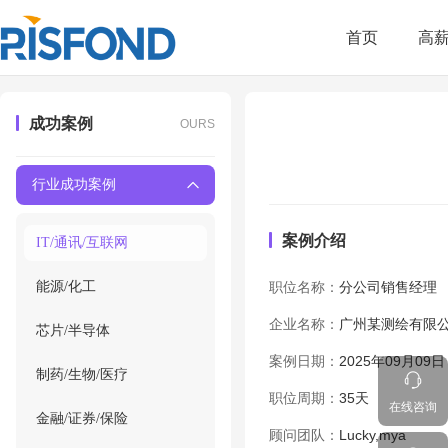
首页
高
成功案例
OURS
行业成功案例
案例介绍
IT/通讯/互联网
能源/化工
职位名称：
分公司销售经理
企业名称：
广州某测绘有限
芯片/半导体
案例日期：
2025年09月09日
制药/生物/医疗
职位周期：
35天
在线咨询
金融/证券/保险
顾问团队：
Lucky,mya