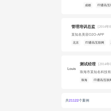
成都
IT/通讯/
管理培训总监
[2014年
某知名美容O2O-APP
北京
IT/通讯/互联网
测试经理
[2014年
Louis
珠海市某知名科技有
珠海
IT/通讯/互联
共
21122
个案例