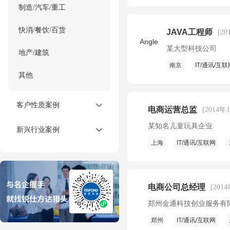
制造/汽车/重工
快消/餐饮/百货
JAVA工程师
[2
Angle
某大型科技公司
地产/建筑
南京
IT/通讯/互联
其他
客户性质案例
电商运营总监
[2014年
某知名儿童玩具企业
新兴行业案例
上海
IT/通讯/互联网
电商公司总经理
[201
郑州金通科技创业服务有
郑州
IT/通讯/互联网