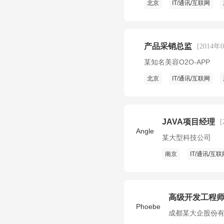
北京
IT/通讯/互联网
产品采销总监
[2014年
某知名美容O2O-APP
北京
IT/通讯/互联网
JAVA项目经理
Angle
某大型科技公司
南京
IT/通讯/互联
高级开发工程
Phoebe
成都某大企股份