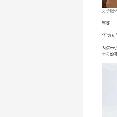
女子服
等等，
“不为
因信奉
丈母娘