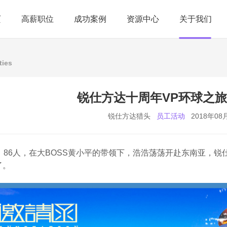
页
高薪职位
成功案例
资源中心
关于我们
ties
锐仕方达十周年VP环球之
锐仕方达猎头
员工活动
2018年08
日，86人，在大BOSS黄小平的带领下，浩浩荡荡开赴东南亚，
了。